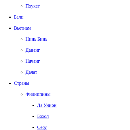
Пхукет
Бали
Вьетнам
Нинь Бинь
Дананг
Нячанг
Далат
Страны
Филиппины
Ла Унион
Бохол
Себу