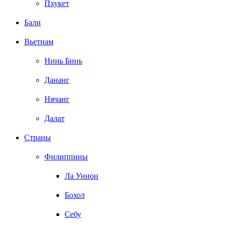
Пхукет
Бали
Вьетнам
Нинь Бинь
Дананг
Нячанг
Далат
Страны
Филиппины
Ла Унион
Бохол
Себу