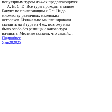
популярным туром из 4-ех предлагающихся
— A, B, C, D. Все туры проходят в заливе
Бакуит по прилегающим к Эль Нидо
множеству различных маленьких
островков. Изначально мы планировали
съездить на 3 тура из 4-ех, поэтому нам
было особо без разницы с какого тура
начинать. Местные сказали, что самый…
Подробнее
Янв
28
2025