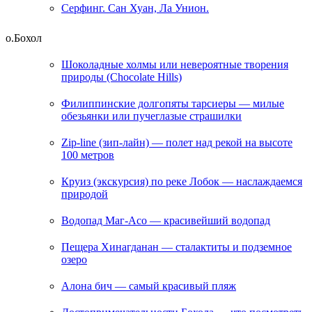
Серфинг. Сан Хуан, Ла Унион.
о.Бохол
Шоколадные холмы или невероятные творения
природы (Chocolate Hills)
Филиппинские долгопяты тарсиеры — милые
обезьянки или пучеглазые страшилки
Zip-line (зип-лайн) — полет над рекой на высоте
100 метров
Круиз (экскурсия) по реке Лобок — наслаждаемся
природой
Водопад Маг-Асо — красивейший водопад
Пещера Хинагданан — сталактиты и подземное
озеро
Алона бич — самый красивый пляж