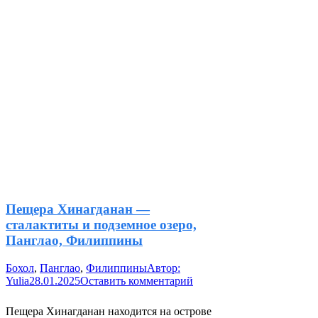
Пещера Хинагданан —
сталактиты и подземное озеро,
Панглао, Филиппины
Бохол
,
Панглао
,
Филиппины
Автор:
Yulia
28.01.2025
Оставить комментарий
Пещера Хинагданан находится на острове