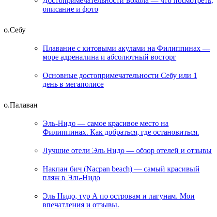
Достопримечательности Бохола — что посмотреть,
описание и фото
о.Себу
Плавание с китовыми акулами на Филиппинах —
море адреналина и абсолютный восторг
Основные достопримечательности Себу или 1
день в мегаполисе
о.Палаван
Эль-Нидо — самое красивое место на
Филиппинах. Как добраться, где остановиться.
Лучшие отели Эль Нидо — обзор отелей и отзывы
Накпан бич (Nacpan beach) — самый красивый
пляж в Эль-Нидо
Эль Нидо, тур А по островам и лагунам. Мои
впечатления и отзывы.