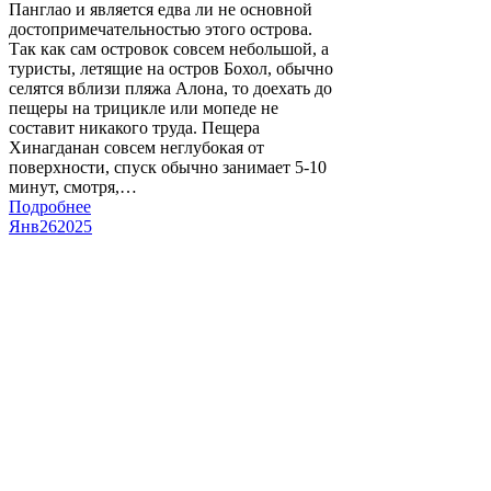
Панглао и является едва ли не основной
достопримечательностью этого острова.
Так как сам островок совсем небольшой, а
туристы, летящие на остров Бохол, обычно
селятся вблизи пляжа Алона, то доехать до
пещеры на трицикле или мопеде не
составит никакого труда. Пещера
Хинагданан совсем неглубокая от
поверхности, спуск обычно занимает 5-10
минут, смотря,…
Подробнее
Янв
26
2025