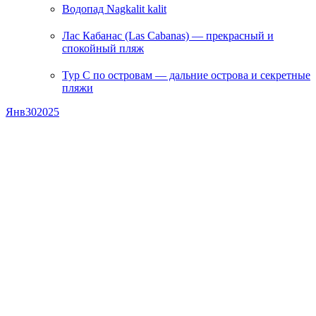
Водопад Nagkalit kalit
Лас Кабанас (Las Cabanas) — прекрасный и
спокойный пляж
Тур С по островам — дальние острова и секретные
пляжи
Янв
30
2025