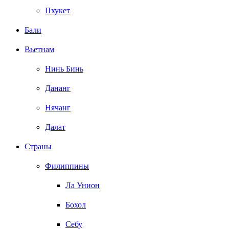
Пхукет
Бали
Вьетнам
Нинь Бинь
Дананг
Нячанг
Далат
Страны
Филиппины
Ла Унион
Бохол
Себу