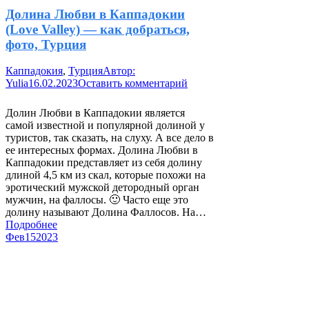
Долина Любви в Каппадокии
(Love Valley) — как добраться,
фото, Турция
Каппадокия
,
Турция
Автор:
Yulia
16.02.2023
Оставить комментарий
Долин Любви в Каппадокии является
самой известной и популярной долиной у
туристов, так сказать, на слуху. А все дело в
ее интересных формах. Долина Любви в
Каппадокии представляет из себя долину
длиной 4,5 км из скал, которые похожи на
эротический мужской детородный орган
мужчин, на фаллосы. 🙂 Часто еще это
долину называют Долина Фаллосов. На…
Подробнее
Фев
15
2023