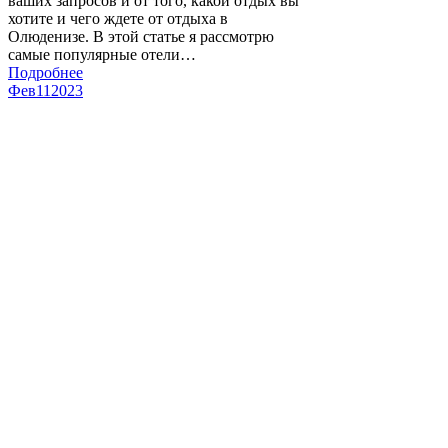
ваших запросов и от того, какой отдых вы
хотите и чего ждете от отдыха в
Олюденизе. В этой статье я рассмотрю
самые популярные отели…
Подробнее
Фев
11
2023