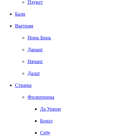
Пхукет
Бали
Вьетнам
Нинь Бинь
Дананг
Нячанг
Далат
Страны
Филиппины
Ла Унион
Бохол
Себу