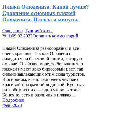
Пляжи Олюдениза. Какой лучше?
Сравнение основных пляжей
Олюдениза. Плюсы и минусы.
Олюдениз
,
Турция
Автор:
Yulia
09.02.2023
Оставить комментарий
Пляжи Олюдениза разнообразны и все
очень красивы. Так как Олюдениз
находится на береговой линии, которую
омывает Эгейское море, то большинство
пляжей имеют ярко бирюзовый цвет, так
сильно завлекающих этим сюда туристов.
В основном, все пляжи очень чистые с
красивой прозрачной водичкой. Купаться
на любом из них — одно удовольствие.
Конечно, есть и различия в пляжах…
Подробнее
Фев
5
2023