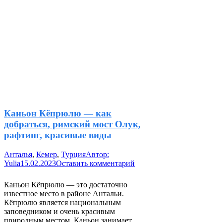
Каньон Кёпрюлю — как
добраться, римский мост Олук,
рафтинг, красивые виды
Анталья
,
Кемер
,
Турция
Автор:
Yulia
15.02.2023
Оставить комментарий
Каньон Кёпрюлю — это достаточно
известное место в районе Антальи.
Кёпрюлю является национальным
заповедником и очень красивым
природным местом. Каньон занимает