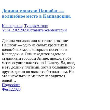
Долина монахов Пашабаг —
волшебное место в Каппадокии.
Каппадокия
,
Турция
Автор:
Yulia
12.02.2023
Оставить комментарий
Долина монахов или местное название
Пашабаг — одно из самых красивых и
волшебных мест, которые я посетила в
Каппадокии. Она находится рядом со
старинным городом Зельве, проход в оба
места осуществляется по 1 билету. Да, вход
в эту долину платный, хотя в большинство
других долин он является бесплатным. Но
это нисколько не мешает насладиться
одной…
Подробнее
Фев
12
2023