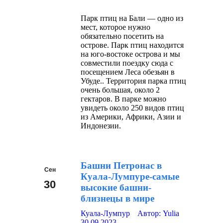
Парк птиц на Бали — одно из
мест, которое нужно
обязательно посетить на
острове. Парк птиц находится
на юго-востоке острова и мы
совместили поездку сюда с
посещением Леса обезьян в
Убуде.. Территория парка птиц
очень большая, около 2
гектаров. В парке можно
увидеть около 250 видов птиц
из Америки, Африки, Азии и
Индонезии.
Башни Петронас в
Сен
Куала-Лумпуре-самые
30
высокие башни-
близнецы в мире
2023
Куала-Лумпур
Автор:
Yulia
30.09.2023