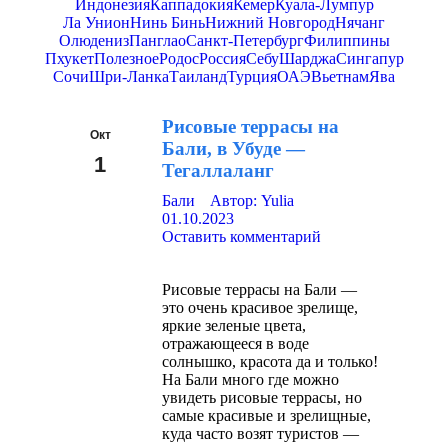
Индонезия
Каппадокия
Кемер
Куала-Лумпур
Ла Унион
Нинь Бинь
Нижний Новгород
Нячанг
Олюдениз
Панглао
Санкт-Петербург
Филиппины
Пхукет
Полезное
Родос
Россия
Себу
Шарджа
Сингапур
Сочи
Шри-Ланка
Таиланд
Турция
ОАЭ
Вьетнам
Ява
Рисовые террасы на
Окт
Бали, в Убуде —
1
Тегаллаланг
2023
Бали
Автор:
Yulia
01.10.2023
Оставить комментарий
Рисовые террасы на Бали —
это очень красивое зрелище,
яркие зеленые цвета,
отражающееся в воде
солнышко, красота да и только!
На Бали много где можно
увидеть рисовые террасы, но
самые красивые и зрелищные,
куда часто возят туристов —