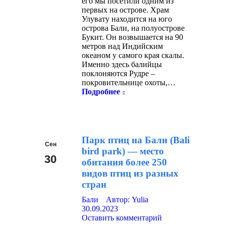
его мы посетили одним из
первых на острове. Храм
Улувату находится на юго
острова Бали, на полуострове
Букит. Он возвышается на 90
метров над Индийским
океаном у самого края скалы.
Именно здесь балийцы
поклоняются Рудре –
покровительнице охоты,…
Подробнее
Парк птиц на Бали (Bali
Сен
bird park) — место
30
обитания более 250
видов птиц из разных
2023
стран
Бали
Автор:
Yulia
30.09.2023
Оставить комментарий