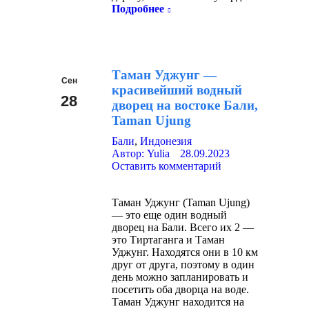
Подробнее
Таман Уджунг —
Сен
красивейший водный
28
дворец на востоке Бали,
Taman Ujung
2023
Бали
,
Индонезия
Автор:
Yulia
28.09.2023
Оставить комментарий
Таман Уджунг (Taman Ujung)
— это еще один водный
дворец на Бали. Всего их 2 —
это Тиртаганга и Таман
Уджунг. Находятся они в 10 км
друг от друга, поэтому в один
день можно запланировать и
посетить оба дворца на воде.
Таман Уджунг находится на