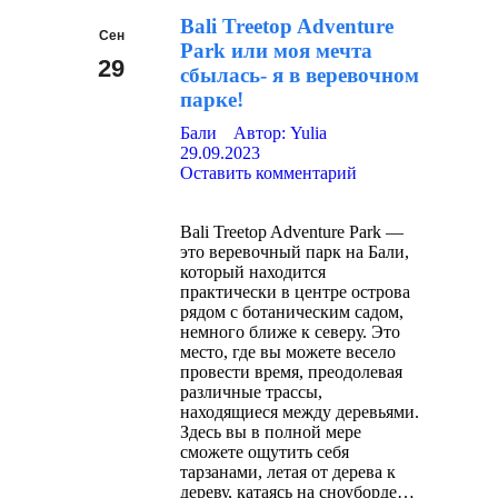
Bali Treetop Adventure
Сен
Park или моя мечта
29
сбылась- я в веревочном
парке!
2023
Бали
Автор:
Yulia
29.09.2023
Оставить комментарий
Bali Treetop Adventure Park —
это веревочный парк на Бали,
который находится
практически в центре острова
рядом с ботаническим садом,
немного ближе к северу. Это
место, где вы можете весело
провести время, преодолевая
различные трассы,
находящиеся между деревьями.
Здесь вы в полной мере
сможете ощутить себя
тарзанами, летая от дерева к
дереву, катаясь на сноуборде…