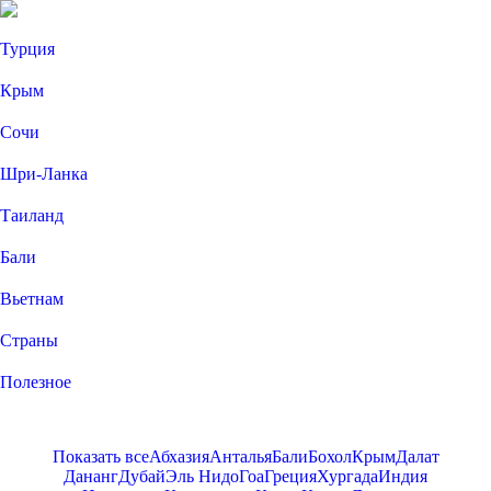
Турция
Крым
Сочи
Шри-Ланка
Таиланд
Бали
Вьетнам
Страны
Полезное
Показать все
Абхазия
Анталья
Бали
Бохол
Крым
Далат
Дананг
Дубай
Эль Нидо
Гоа
Греция
Хургада
Индия