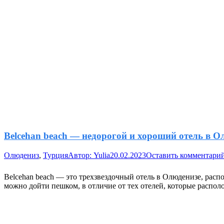
Belcehan beach — недорогой и хороший отель в О
Олюдениз
,
Турция
Автор:
Yulia
20.02.2023
Оставить комментари
Belcehan beach — это трехзвездочный отель в Олюденизе, расп
можно дойти пешком, в отличие от тех отелей, которые распо