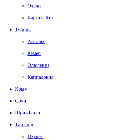
Отели
Карта сайта
Турция
Анталья
Кемер
Олюдениз
Каппадокия
Крым
Сочи
Шри-Ланка
Таиланд
Пхукет