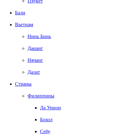
Пхукет
Бали
Вьетнам
Нинь Бинь
Дананг
Нячанг
Далат
Страны
Филиппины
Ла Унион
Бохол
Себу