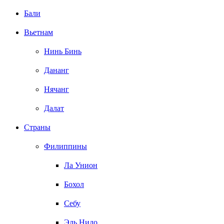
Бали
Вьетнам
Нинь Бинь
Дананг
Нячанг
Далат
Страны
Филиппины
Ла Унион
Бохол
Себу
Эль Нидо