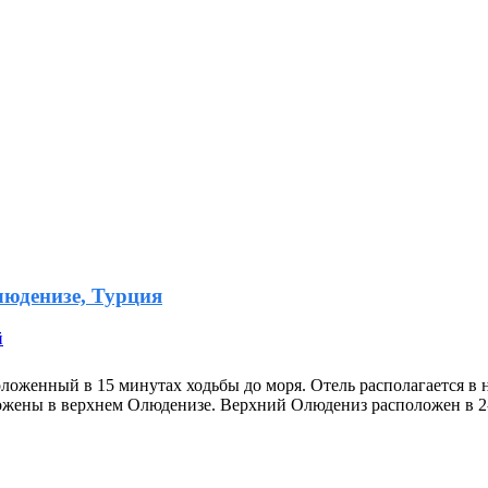
люденизе, Турция
й
оложенный в 15 минутах ходьбы до моря. Отель располагается в 
ложены в верхнем Олюденизе. Верхний Олюдениз расположен в 2-3