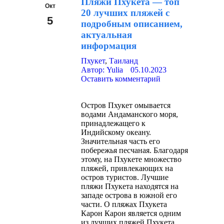
Пляжи Пхукета — топ
Окт
20 лучших пляжей с
5
подробным описанием,
актуальная
2023
информация
Пхукет
,
Таиланд
Автор:
Yulia
05.10.2023
Оставить комментарий
Остров Пхукет омывается
водами Андаманского моря,
принадлежащего к
Индийскому океану.
Значительная часть его
побережья песчаная. Благодаря
этому, на Пхукете множество
пляжей, привлекающих на
остров туристов. Лучшие
пляжи Пхукета находятся на
западе острова в южной его
части. О пляжах Пхукета
Карон Карон является одним
из лучших пляжей Пхукета.