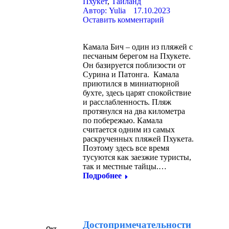
Пхукет
,
Таиланд
Автор:
Yulia
17.10.2023
Оставить комментарий
Камала Бич – один из пляжей с
песчаным берегом на Пхукете.
Он базируется поблизости от
Сурина и Патонга. Камала
приютился в миниатюрной
бухте, здесь царят спокойствие
и расслабленность. Пляж
протянулся на два километра
по побережью. Камала
считается одним из самых
раскрученных пляжей Пхукета.
Поэтому здесь все время
тусуются как заезжие туристы,
так и местные тайцы.…
Подробнее
Достопримечательности