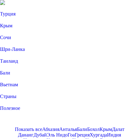
Турция
Крым
Сочи
Шри-Ланка
Таиланд
Бали
Вьетнам
Страны
Полезное
Показать все
Абхазия
Анталья
Бали
Бохол
Крым
Далат
Дананг
Дубай
Эль Нидо
Гоа
Греция
Хургада
Индия