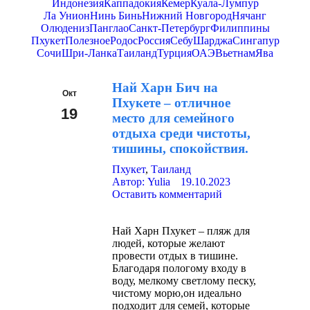
Индонезия
Каппадокия
Кемер
Куала-Лумпур
Ла Унион
Нинь Бинь
Нижний Новгород
Нячанг
Олюдениз
Панглао
Санкт-Петербург
Филиппины
Пхукет
Полезное
Родос
Россия
Себу
Шарджа
Сингапур
Сочи
Шри-Ланка
Таиланд
Турция
ОАЭ
Вьетнам
Ява
Най Харн Бич на
Окт
Пхукете – отличное
19
место для семейного
отдыха среди чистоты,
2023
тишины, спокойствия.
Пхукет
,
Таиланд
Автор:
Yulia
19.10.2023
Оставить комментарий
Най Харн Пхукет – пляж для
людей, которые желают
провести отдых в тишине.
Благодаря пологому входу в
воду, мелкому светлому песку,
чистому морю,он идеально
подходит для семей, которые